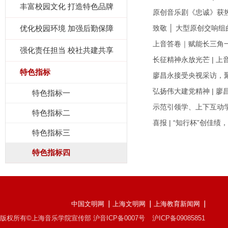
丰富校园文化 打造特色品牌
原创音乐剧《忠诚》获
优化校园环境 加强后勤保障
致敬 │ 大型原创交响
上音答卷｜赋能长三角
强化责任担当 校社共建共享
长征精神永放光芒 | 
特色指标
廖昌永接受央视采访，聚
弘扬伟大建党精神 | 
特色指标一
示范引领学、上下互动学
特色指标二
喜报 | “知行杯”创佳
特色指标三
特色指标四
中国文明网
上海文明网
上海教育新闻网
版权所有©上海音乐学院宣传部 沪音ICP备0007号
沪ICP备09085851