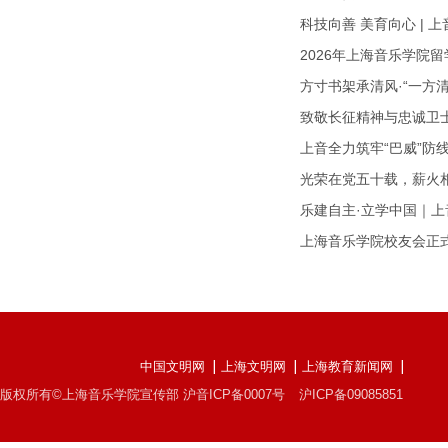
科技向善 美育向心 | 
2026年上海音乐学院
方寸书架承清风·“一方
致敬长征精神与忠诚卫
上音全力筑牢“巴威”防
光荣在党五十载，薪火相
乐建自主·立学中国｜
上海音乐学院校友会正
中国文明网
上海文明网
上海教育新闻网
版权所有©上海音乐学院宣传部 沪音ICP备0007号
沪ICP备09085851