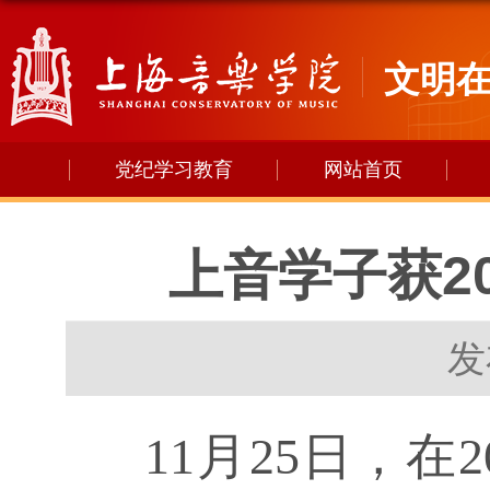
文明
党纪学习教育
网站首页
上音学子获2
发
11
月
25
日，在
2